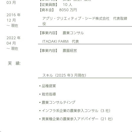
03 月
【従業員数】 10 人
【資本金】 8050 万円
2016 年
アグリ・クリエィティブ・シード株式会社 代表取締
12 月
役
～ 現在
【事業内容】 農業コンサル
2022 年
ITADAKI FARM 代表
04 月
～ 現在
【事業内容】 農園経営
実 績:
スキル（2025 年3 月現在）
品種提案
栽培指導
農業コンサルテｲング
インフラ系企業の農業参入コンサル（3 社）
異業種企業の農業参入アドバイザー（21 社）