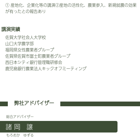
① 産地化、企業化等の講演②産地の活性化、農業参入、新規就農の効果
が有ったとの報告あり
講演実績
佐賀大学社会人大学校
山口大学農学部
福岡県女性農業者グループ
佐賀県佐賀市富士町農業者グループ
西日本シティ銀行管理職研修会
鹿児島銀行農業法人キックオフミーティング
弊社アドバイザー
総合アドバイザー
諸 岡 譲
もろおか ゆずる