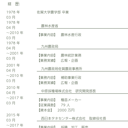
経 歴:
1978 年
佐賀大学農学部 卒業
03 月
1978 年
農林水産省
04 月
～2010 年
【事業内容】 農林水産行政
03 月
1978 年
九州農政局
04 月
～2001 年
【事業内容】 農林統計業務
03 月
【業務実績】 広報・企画
2001 年
九州農政局佐賀農政事務所
04 月
～2010 年
【業務内容】 補助事業行政
03 月
【業務実績】 広報・企画
2010 年
中原採種場株式会社 研究開発部長
04 月
～2017 年
【事業内容】 種苗メーカー
03 月
【従業員数】 79 人
【資本金】 2000 万円
2015 年
西日本タネセンター株式会社 取締役社長
03 月
～2017 年
【事業内容】 採種、加工、販売