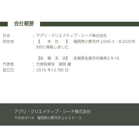
会社概要
社名
:
アグリ・クリエイティブ・シード株式会社
所在地
:
【 本 社 】 福岡県小郡市井上656-3 ※2025年
8月に移転しました
【佐 賀 支 店】 佐賀県佐賀市兵庫南2-9-16
代表者
:
代表取締役 諸岡 譲
設立日
:
2016 年12 月8 日
アグリ・クリエイティブ・シード株式会社
〒838-0114 福岡県小郡市井上６５６－３