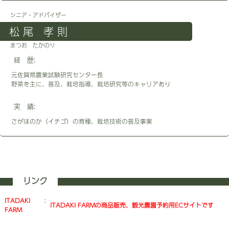
シニア・アドバイザー
松 尾 孝 則
まつお たかのり
経 歴:
元佐賀県農業試験研究センター長
野菜を主に、普及、栽培指導、栽培研究等のキャリアあり
実 績:
さがほのか（イチゴ）の育種、栽培技術の普及事業
リンク
ITADAKI
:
ITADAKI FARMの商品販売、観光農園予約用ECサイトです
FARM