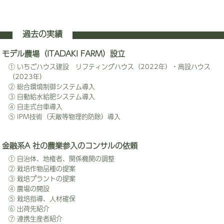
過去の実績
モデル農場（ITADAKI FARM）設立
① いちごハウス建設 リフティングハウス（2022年）・高設ハウス
（2023年）
② 総合環境制御システム導入
③ 自動給水給肥システム導入
④ 自走式台車導入
⑤ IPM技術（天敵等物理的防除）導入
金融系A 社の農業参入のコンサルの依頼
① 自治体、地権者、関係機関の調整
② 栽培作物品種の提案
③ 栽培プラントの提案
④ 農場の開設
⑤ 栽培指導、人材確保
⑥ 出荷先紹介
⑦ 連携生産者紹介